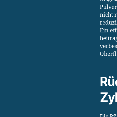
Pulver
nicht 
reduzi
Ein ef
beitra
verbes
Oberfl
Rü
Zy
Die Rü