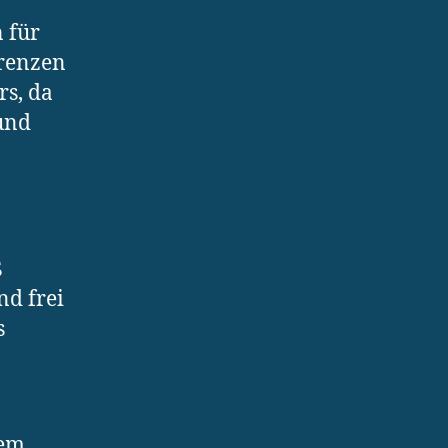
 für
Grenzen
s, da
 und
ß
nd frei
s
gem