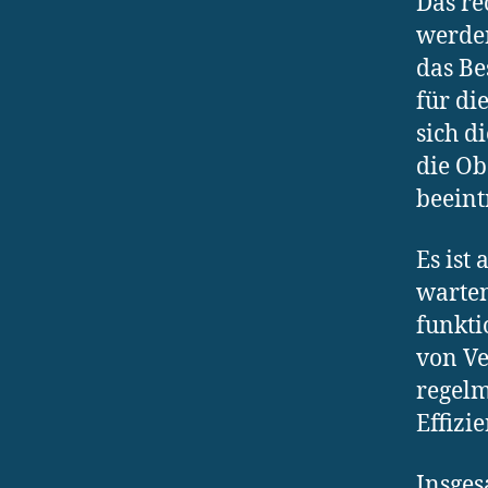
Das re
werden
das Be
für di
sich d
die Ob
beeint
Es ist
warten
funkti
von Ve
regelm
Effizi
Insges