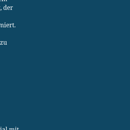
, der
miert.
 zu
al mit