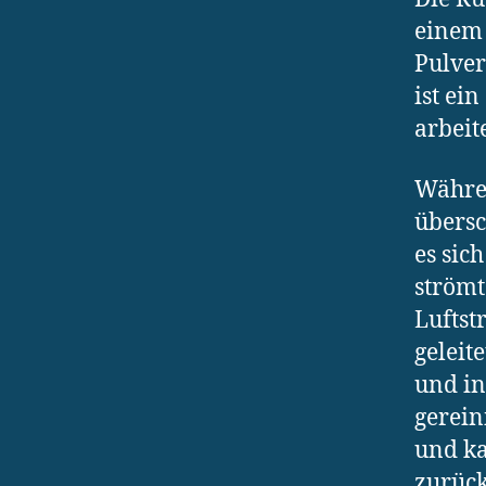
einem 
Pulve
ist ei
arbeit
Währen
übersc
es sic
strömt
Luftst
geleit
und in
gerein
und ka
zurück