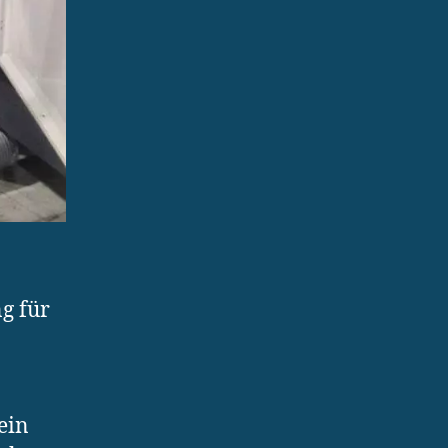
g für
ein