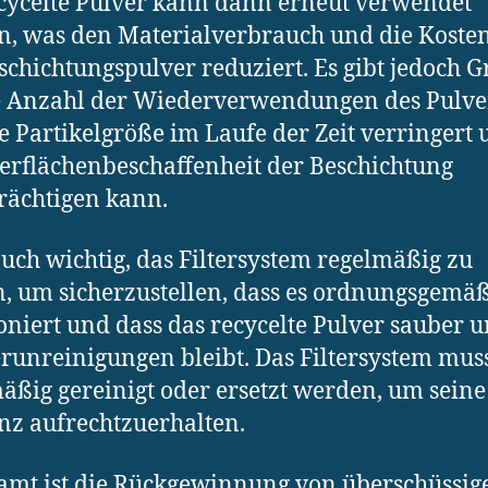
cycelte Pulver kann dann erneut verwendet
, was den Materialverbrauch und die Kosten
schichtungspulver reduziert. Es gibt jedoch 
e Anzahl der Wiederverwendungen des Pulver
ie Partikelgröße im Laufe der Zeit verringert
erflächenbeschaffenheit der Beschichtung
rächtigen kann.
 auch wichtig, das Filtersystem regelmäßig zu
, um sicherzustellen, dass es ordnungsgemä
oniert und dass das recycelte Pulver sauber u
runreinigungen bleibt. Das Filtersystem mus
äßig gereinigt oder ersetzt werden, um seine
enz aufrechtzuerhalten.
amt ist die Rückgewinnung von überschüssi