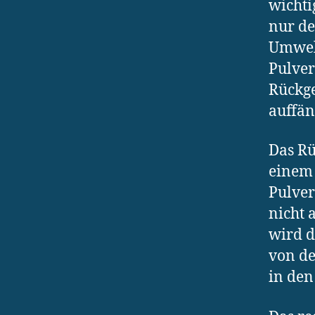
wichti
nur de
Umwelt
Pulver
Rückge
auffän
Das R
einem 
Pulver
nicht 
wird d
von de
in den