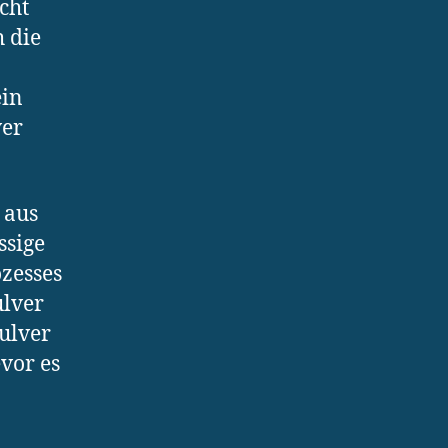
cht
 die
ein
ver
 aus
ssige
zesses
ulver
Pulver
vor es