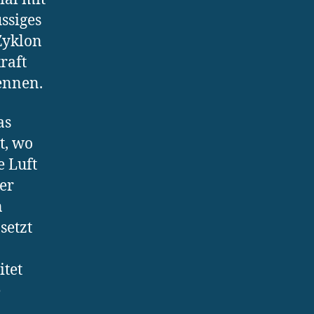
ssiges
Zyklon
raft
ennen.
as
t, wo
e Luft
er
n
setzt
itet
e