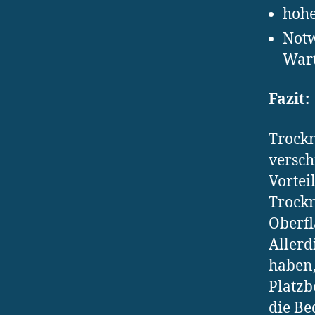
hohe
Notw
War
Fazit:
Trockn
versch
Vortei
Trockn
Oberfl
Allerd
haben,
Platzb
die B