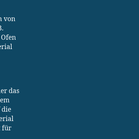
n von
B.
r Ofen
rial
er das
nem
 die
erial
 für