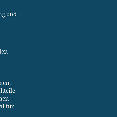
ng und
len
nen.
hteile
ohen
al für