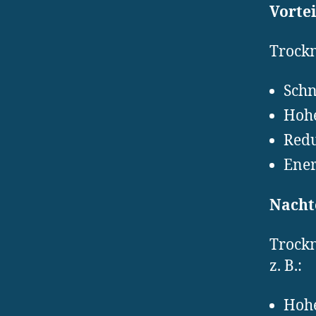
Vorte
Trockn
Schn
Hohe
Redu
Ener
Nacht
Trockn
z. B.:
Hohe