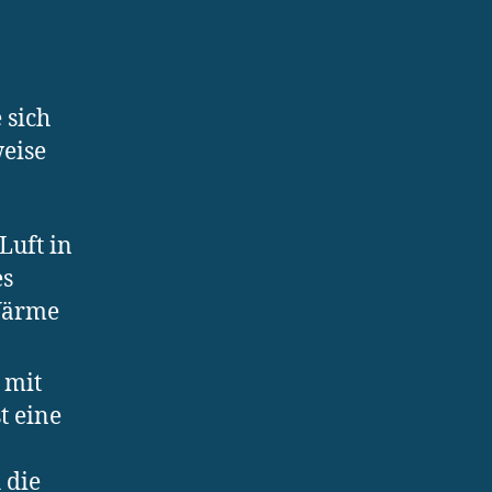
 sich
weise
Luft in
es
 Wärme
 mit
t eine
 die