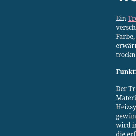
Ein
Tr
versch
Farbe,
erwärm
trockn
Funkt
Der Tr
Materi
Heizsy
gewüns
wird i
die er