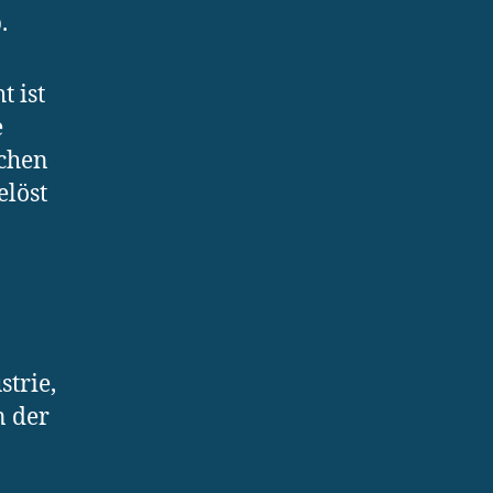
.
t ist
e
schen
elöst
strie,
n der