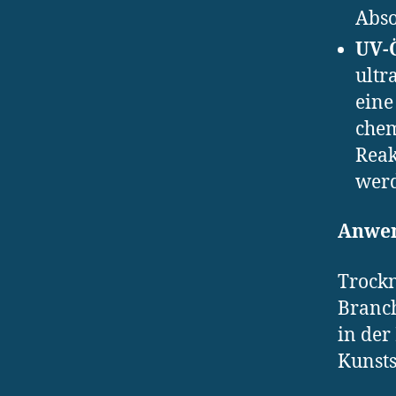
Abso
UV-
ultr
eine
chem
Reak
werd
Anwen
Trockn
Branch
in der
Kunsts