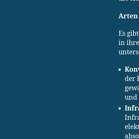
Arten
Es gib
in ihr
unters
Kon
der 
gewä
und 
Infr
Infr
elek
abso