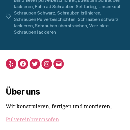
Blindnieten pulverbeschichtet
,
Edelstahl Schrauben
lackieren
,
Fahrrad Schrauben Set farbig
,
Linsenkopf
Schrauben Schwarz
,
Schrauben brünieren
,
Schlagwörter
Schrauben Pulverbeschichten
,
Schrauben schwarz
lackieren
,
Schrauben überstreichen
,
Verzinkte
Schrauben lackieren
Yelp
Facebook
Twitter
Instagram
Email
Über uns
Wir konstruieren, fertigen und montieren,
Pulvereinbrennsofen