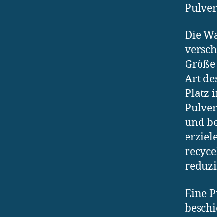
Pulve
Die Wa
versch
Größe 
Art de
Platz 
Pulver
und be
erziel
recyce
reduzi
Eine P
beschi