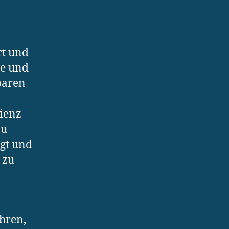
rt und
ge und
baren
zienz
zu
ngt und
 zu
ahren,