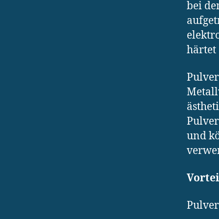
bei de
aufget
elektr
härtet
Pulver
Metall
ästhet
Pulver
und k
verwe
Vorte
Pulver