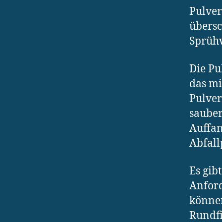
Pulver
übersc
Sprühv
Die Pu
das mi
Pulver
sauber
Auffa
Abfall
Es gib
Anfor
können
Rundfi