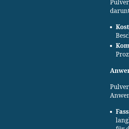
Pulver
darunt
Kost
Besc
Kom
Proz
Anwen
Pulver
Anwend
Fas
lang