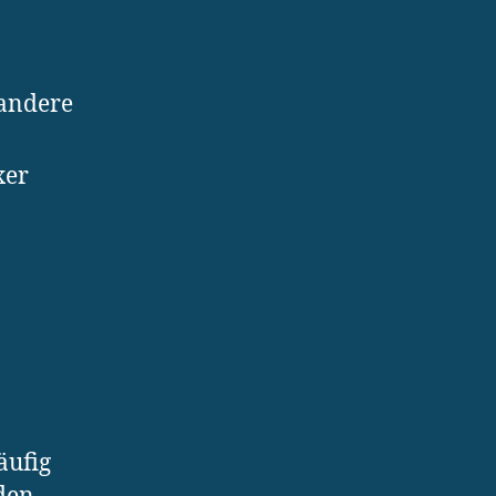
 andere
xer
äufig