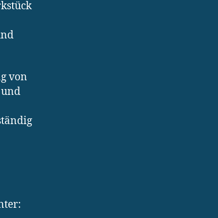
rkstück
und
ng von
e und
ständig
nter: