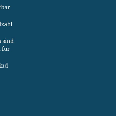
tbar
lzahl
 sind
 für
ind