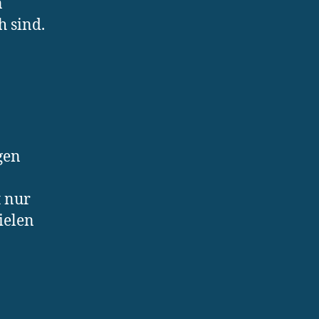
n
h sind.
gen
t nur
ielen