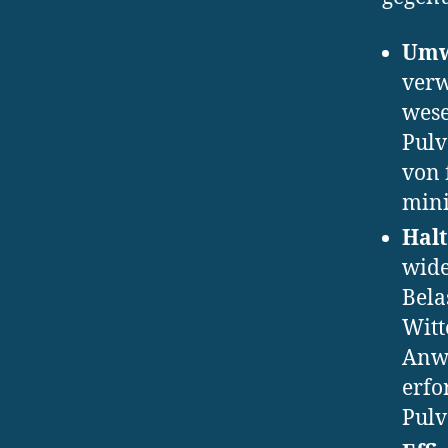
Umw
verw
wese
Pulv
von 
mini
Halt
wide
Bela
Witt
Anwe
erfo
Pulv