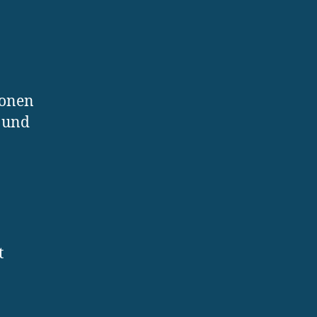
ionen
 und
t