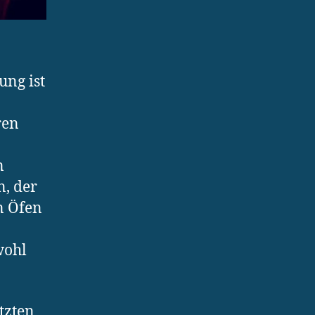
ung ist
ren
n
n, der
n Öfen
wohl
tzten