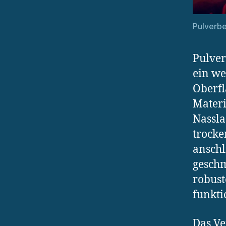
Pulverbe
Pulver
ein we
Oberfl
Materi
Nassla
trocke
anschl
geschm
robust
funkti
Das Ve