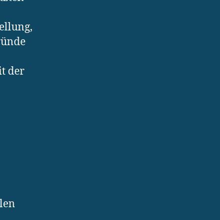
ellung,
ründe
t der
ilen