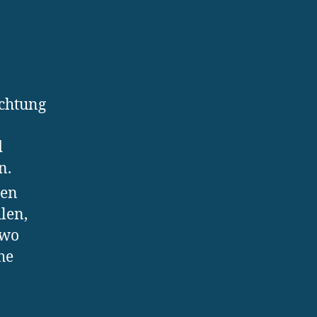
ichtung
d
n.
gen
len,
 wo
he