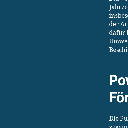
Jahrze
insbes
der Ar
dafür 
Umwelt
Beschi
Po
Fö
Die Pu
gegenü