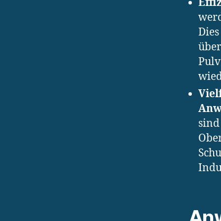
Effi
werd
Dies
über
Pulv
wied
Viel
Anw
sind
Ober
Schu
Indu
An