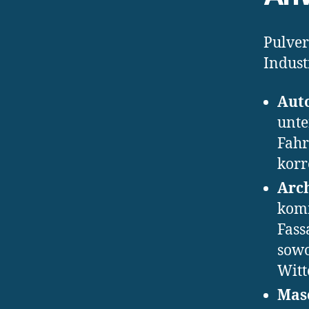
Pulver
Indus
Auto
unte
Fahr
korr
Arc
komm
Fass
sowo
Witt
Mas