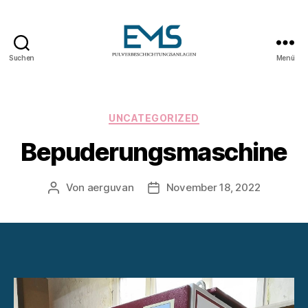
Suchen
Menü
Pulverbeschichtungsanlag
Kategorien
UNCATEGORIZED
Bepuderungsmaschine
Von
aerguvan
November 18, 2022
Beitragsautor
Veröffentlichungsdatum